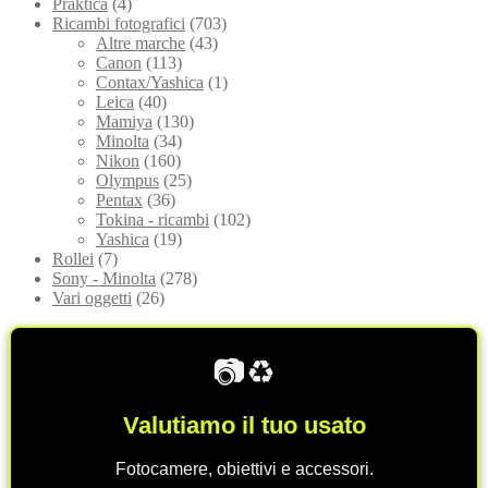
Praktica
(4)
Ricambi fotografici
(703)
Altre marche
(43)
Canon
(113)
Contax/Yashica
(1)
Leica
(40)
Mamiya
(130)
Minolta
(34)
Nikon
(160)
Olympus
(25)
Pentax
(36)
Tokina - ricambi
(102)
Yashica
(19)
Rollei
(7)
Sony - Minolta
(278)
Vari oggetti
(26)
📷♻️
Valutiamo il tuo usato
Fotocamere, obiettivi e accessori.