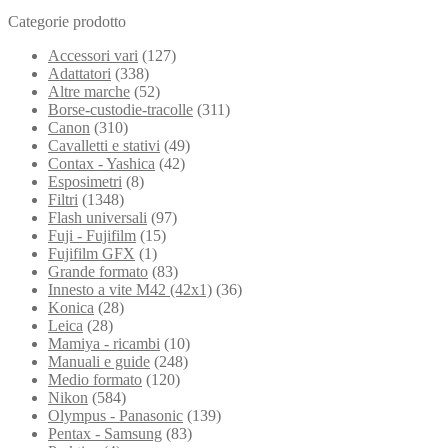
Categorie prodotto
Accessori vari
(127)
Adattatori
(338)
Altre marche
(52)
Borse-custodie-tracolle
(311)
Canon
(310)
Cavalletti e stativi
(49)
Contax - Yashica
(42)
Esposimetri
(8)
Filtri
(1348)
Flash universali
(97)
Fuji - Fujifilm
(15)
Fujifilm GFX
(1)
Grande formato
(83)
Innesto a vite M42 (42x1)
(36)
Konica
(28)
Leica
(28)
Mamiya - ricambi
(10)
Manuali e guide
(248)
Medio formato
(120)
Nikon
(584)
Olympus - Panasonic
(139)
Pentax - Samsung
(83)