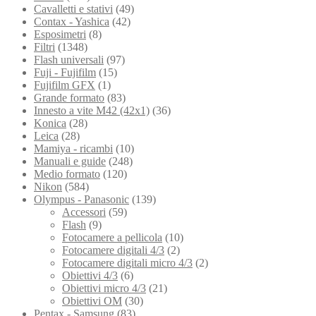
Cavalletti e stativi
(49)
Contax - Yashica
(42)
Esposimetri
(8)
Filtri
(1348)
Flash universali
(97)
Fuji - Fujifilm
(15)
Fujifilm GFX
(1)
Grande formato
(83)
Innesto a vite M42 (42x1)
(36)
Konica
(28)
Leica
(28)
Mamiya - ricambi
(10)
Manuali e guide
(248)
Medio formato
(120)
Nikon
(584)
Olympus - Panasonic
(139)
Accessori
(59)
Flash
(9)
Fotocamere a pellicola
(10)
Fotocamere digitali 4/3
(2)
Fotocamere digitali micro 4/3
(2)
Obiettivi 4/3
(6)
Obiettivi micro 4/3
(21)
Obiettivi OM
(30)
Pentax - Samsung
(83)