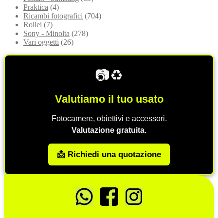
Praktica
(4)
Ricambi fotografici
(704)
Rollei
(7)
Sony - Minolta
(278)
Vari oggetti
(26)
📷♻️
Valutiamo il tuo usato
Fotocamere, obiettivi e accessori.
Valutazione gratuita.
📩 Richiedi una quotazione