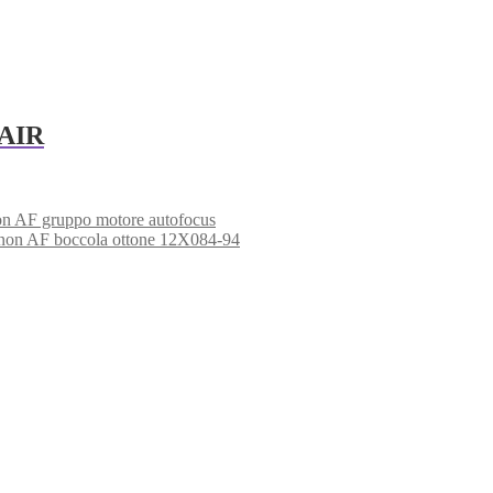
PAIR
n AF gruppo motore autofocus
non AF boccola ottone 12X084-94