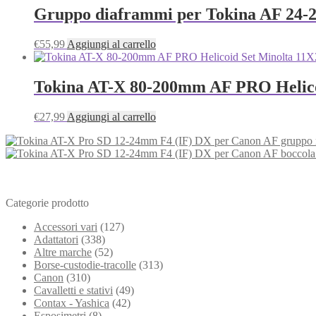
Gruppo diaframmi per Tokina AF 24-
€
55,99
Aggiungi al carrello
Tokina AT-X 80-200mm AF PRO Helicoi
€
27,99
Aggiungi al carrello
Categorie prodotto
Accessori vari
(127)
Adattatori
(338)
Altre marche
(52)
Borse-custodie-tracolle
(313)
Canon
(310)
Cavalletti e stativi
(49)
Contax - Yashica
(42)
Esposimetri
(8)