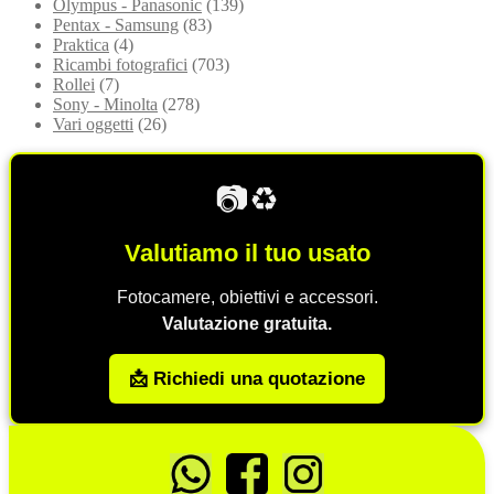
Olympus - Panasonic
(139)
Pentax - Samsung
(83)
Praktica
(4)
Ricambi fotografici
(703)
Rollei
(7)
Sony - Minolta
(278)
Vari oggetti
(26)
📷♻️
Valutiamo il tuo usato
Fotocamere, obiettivi e accessori.
Valutazione gratuita.
📩 Richiedi una quotazione