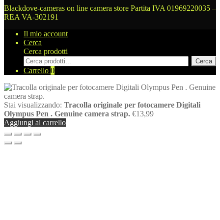
Blackdove-cameras on line camera store
Partita IVA 01969220035 –
REA VA-302191
Il mio account
Cerca
Cerca prodotti
Cerca
Carrello
0
Stai visualizzando:
Tracolla originale per fotocamere Digitali
Olympus Pen . Genuine camera strap.
€
13,99
Aggiungi al carrello