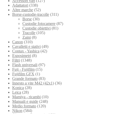
Accessori vari
(127)
Adattatori
(338)
Altre marche
(52)
Borse-custodie-tracolle
(311)
Borse
(30)
Custodie fotocamere
(87)
Custodie obiettivi
(81)
Tracolle
(105)
Zaini
(8)
Canon
(310)
Cavalletti e stativi
(49)
Contax - Yashica
(42)
Esposimetri
(8)
Filtri
(1348)
Flash universali
(97)
Fuji - Fujifilm
(15)
Fujifilm GFX
(1)
Grande formato
(83)
Innesto a vite M42 (42x1)
(36)
Konica
(28)
Leica
(28)
Mamiya - ricambi
(10)
Manuali e guide
(248)
Medio formato
(120)
Nikon
(584)