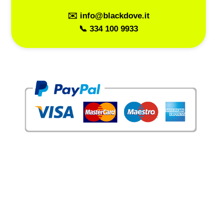
✉️ info@blackdove.it
📞 334 100 9933