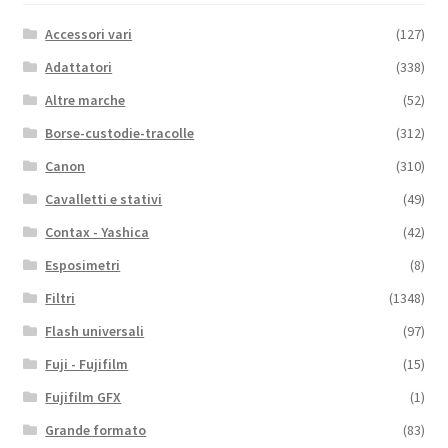
Accessori vari
(127)
Adattatori
(338)
Altre marche
(52)
Borse-custodie-tracolle
(312)
Canon
(310)
Cavalletti e stativi
(49)
Contax - Yashica
(42)
Esposimetri
(8)
Filtri
(1348)
Flash universali
(97)
Fuji - Fujifilm
(15)
Fujifilm GFX
(1)
Grande formato
(83)