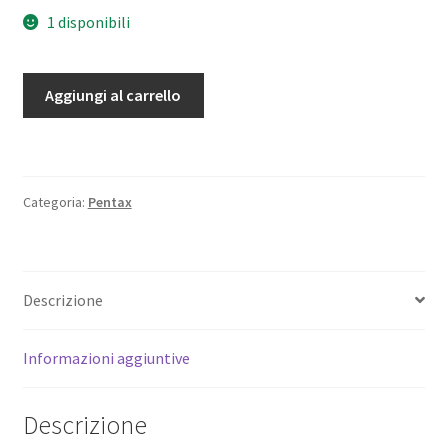
1 disponibili
Baionetta
Aggiungi al carrello
Originale
(Innesto
Obiettivo)
per
Categoria:
Pentax
Pentax
K100D
e
Serie
Descrizione
K
-
Informazioni aggiuntive
Ricambio
quantità
Descrizione