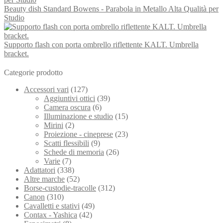
Beauty dish Standard Bowens - Parabola in Metallo Alta Qualità per
Studio
Supporto flash con porta ombrello riflettente KALT. Umbrella
bracket.
Categorie prodotto
Accessori vari
(127)
Aggiuntivi ottici
(39)
Camera oscura
(6)
Illuminazione e studio
(15)
Mirini
(2)
Proiezione - cineprese
(23)
Scatti flessibili
(9)
Schede di memoria
(26)
Varie
(7)
Adattatori
(338)
Altre marche
(52)
Borse-custodie-tracolle
(312)
Canon
(310)
Cavalletti e stativi
(49)
Contax - Yashica
(42)