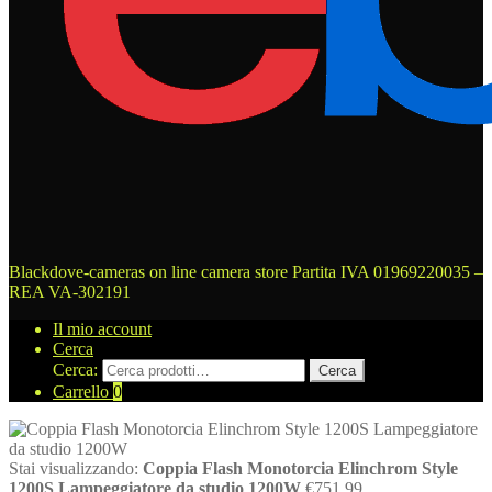
Blackdove-cameras on line camera store
Partita IVA 01969220035 –
REA VA-302191
Il mio account
Cerca
Cerca:
Cerca
Carrello
0
Stai visualizzando:
Coppia Flash Monotorcia Elinchrom Style
1200S Lampeggiatore da studio 1200W
€
751,99