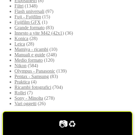
Esposimetri
(8)
Filtri
(1348)
Flash universali
(97)
Fuji - Fujifilm
(15)
Fujifilm GFX
(1)
Grande formato
(83)
Innesto a vite M42 (42x1)
(36)
Konica
(28)
Leica
(28)
Mamiya - ricambi
(10)
Manuali e guide
(248)
Medio formato
(120)
Nikon
(584)
Olympus - Panasonic
(139)
Pentax - Samsung
(83)
Praktica
(4)
Ricambi fotografici
(704)
Rollei
(7)
Sony - Minolta
(278)
Vari oggetti
(26)
📷♻️