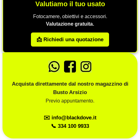
Valutiamo il tuo usato
Fotocamere, obiettivi e accessori.
Valutazione gratuita.
📩 Richiedi una quotazione
Acquista direttamente dal nostro magazzino di
Busto Arsizio
Previo appuntamento.
✉️ info@blackdove.it
📞 334 100 9933