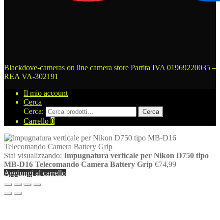
Blackdove-cameras on line camera store
Partita IVA 01969220035 –
REA VA-302191
Il mio account
Cerca
Cerca:
Cerca
Carrello
0
Stai visualizzando:
Impugnatura verticale per Nikon D750 tipo
MB-D16 Telecomando Camera Battery Grip
€
74,99
Aggiungi al carrello