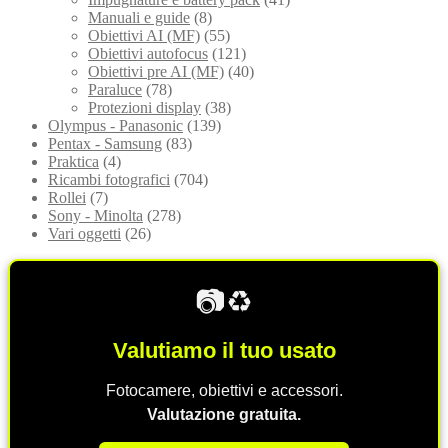
Manuali e guide
(8)
Obiettivi AI (MF)
(55)
Obiettivi autofocus
(121)
Obiettivi pre AI (MF)
(40)
Paraluce
(78)
Protezioni display
(38)
Olympus - Panasonic
(139)
Pentax - Samsung
(83)
Praktica
(4)
Ricambi fotografici
(704)
Rollei
(7)
Sony - Minolta
(278)
Vari oggetti
(26)
📷♻️
Valutiamo il tuo usato
Fotocamere, obiettivi e accessori.
Valutazione gratuita.