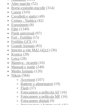
Altre marche
(52)
Borse-custodie-tracolle
(314)
Canon
(310)
Cavalletti e stativi
(49)
Contax - Yashica
(42)
Esposimetri
(8)
Filtri
(1349)
Flash universali
(97)
Fuji - Fujifilm
(15)
Fujifilm GFX
(1)
Grande formato
(83)
Innesto a vite M42 (42x1)
(36)
Konica
(28)
Leica
(28)
Mamiya - ricambi
(10)
Manuali e guide
(248)
Medio formato
(120)
Nikon
(584)
Accessori
(107)
Batterie e alimentatori
(19)
Flash
(37)
Fotocamere a pellicola AF
(16)
Fotocamere a pellicola MF
(16)
Fotocamere digitali
(9)
Impugnature e battery pack
(41)