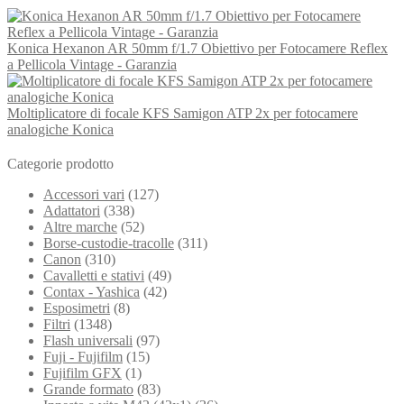
Konica Hexanon AR 50mm f/1.7 Obiettivo per Fotocamere Reflex
a Pellicola Vintage - Garanzia
Moltiplicatore di focale KFS Samigon ATP 2x per fotocamere
analogiche Konica
Categorie prodotto
Accessori vari
(127)
Adattatori
(338)
Altre marche
(52)
Borse-custodie-tracolle
(311)
Canon
(310)
Cavalletti e stativi
(49)
Contax - Yashica
(42)
Esposimetri
(8)
Filtri
(1348)
Flash universali
(97)
Fuji - Fujifilm
(15)
Fujifilm GFX
(1)
Grande formato
(83)