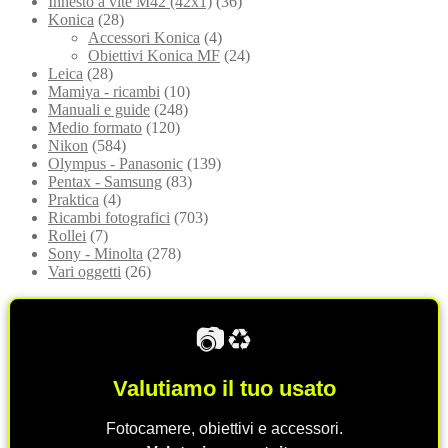
Innesto a vite M42 (42x1)
(36)
Konica
(28)
Accessori Konica
(4)
Obiettivi Konica MF
(24)
Leica
(28)
Mamiya - ricambi
(10)
Manuali e guide
(248)
Medio formato
(120)
Nikon
(584)
Olympus - Panasonic
(139)
Pentax - Samsung
(83)
Praktica
(4)
Ricambi fotografici
(703)
Rollei
(7)
Sony - Minolta
(278)
Vari oggetti
(26)
📷♻️
Valutiamo il tuo usato
Fotocamere, obiettivi e accessori.