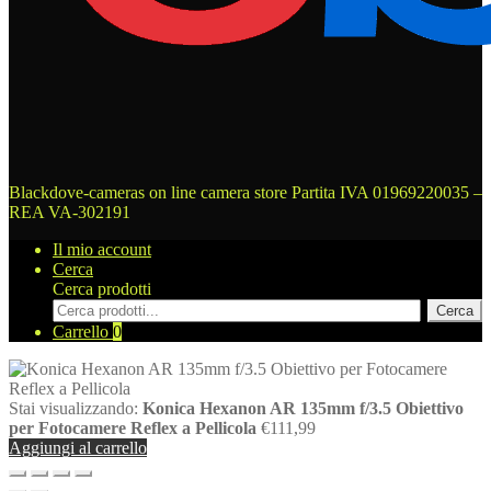
Blackdove-cameras on line camera store
Partita IVA 01969220035 –
REA VA-302191
Il mio account
Cerca
Cerca prodotti
Cerca
Carrello
0
Stai visualizzando:
Konica Hexanon AR 135mm f/3.5 Obiettivo
per Fotocamere Reflex a Pellicola
€
111,99
Aggiungi al carrello