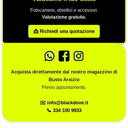
Fotocamere, obiettivi e accessori.
Valutazione gratuita.
📩 Richiedi una quotazione
Acquista direttamente dal nostro magazzino di
Busto Arsizio
Previo appuntamento.
✉️ info@blackdove.it
📞 334 100 9933