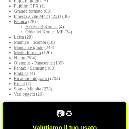
Fuji - Fujifilm
(15)
Fujifilm GFX
(1)
Grande formato
(83)
Innesto a vite M42 (42x1)
(36)
Konica
(28)
Accessori Konica
(4)
Obiettivi Konica MF
(24)
Leica
(28)
Mamiya - ricambi
(10)
Manuali e guide
(248)
Medio formato
(120)
Nikon
(584)
Olympus - Panasonic
(139)
Pentax - Samsung
(83)
Praktica
(4)
Ricambi fotografici
(704)
Rollei
(7)
Sony - Minolta
(278)
Vari oggetti
(26)
📷♻️
Valutiamo il tuo usato