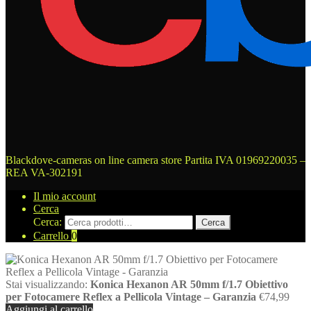
Blackdove-cameras on line camera store
Partita IVA 01969220035 –
REA VA-302191
Il mio account
Cerca
Cerca:
Cerca
Carrello
0
Stai visualizzando:
Konica Hexanon AR 50mm f/1.7 Obiettivo
per Fotocamere Reflex a Pellicola Vintage – Garanzia
€
74,99
Aggiungi al carrello