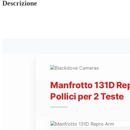
Treppiede
Descrizione
Attacco
3/8
Pollici
x
2
Teste
quantità
Manfrotto 131D Re
Pollici per 2 Teste