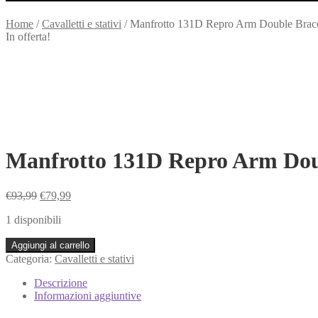
Home
/
Cavalletti e stativi
/
Manfrotto 131D Repro Arm Double Braccio
In offerta!
Manfrotto 131D Repro Arm Doubl
Il
Il
€
93,99
€
79,99
prezzo
prezzo
1 disponibili
originale
attuale
era:
è:
Manfrotto
Aggiungi al carrello
€93,99.
€79,99.
131D
Categoria:
Cavalletti e stativi
Repro
Arm
Descrizione
Double
Informazioni aggiuntive
Braccio