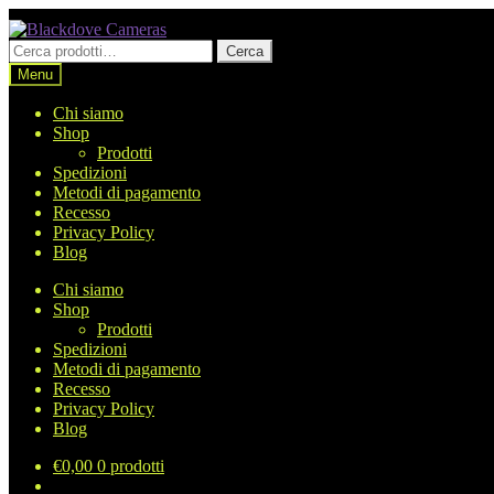
Vai
Vai
alla
al
Cerca:
Cerca
navigazione
contenuto
Menu
Chi siamo
Shop
Prodotti
Spedizioni
Metodi di pagamento
Recesso
Privacy Policy
Blog
Chi siamo
Shop
Prodotti
Spedizioni
Metodi di pagamento
Recesso
Privacy Policy
Blog
€
0,00
0 prodotti