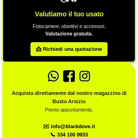
Valutiamo il tuo usato
Fotocamere, obiettivi e accessori.
Valutazione gratuita.
📩 Richiedi una quotazione
Acquista direttamente dal nostro magazzino di
Busto Arsizio
Previo appuntamento.
✉️ info@blackdove.it
📞 334 100 9933