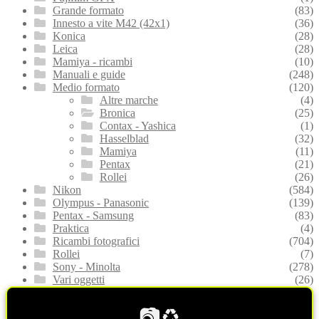
Grande formato
(83)
Innesto a vite M42 (42x1)
(36)
Konica
(28)
Leica
(28)
Mamiya - ricambi
(10)
Manuali e guide
(248)
Medio formato
(120)
Altre marche
(4)
Bronica
(25)
Contax - Yashica
(1)
Hasselblad
(32)
Mamiya
(11)
Pentax
(21)
Rollei
(26)
Nikon
(584)
Olympus - Panasonic
(139)
Pentax - Samsung
(83)
Praktica
(4)
Ricambi fotografici
(704)
Rollei
(7)
Sony - Minolta
(278)
Vari oggetti
(26)
📷♻️