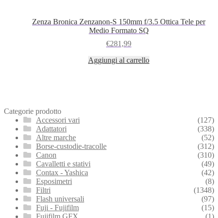
Zenza Bronica Zenzanon‑S 150mm f/3.5 Ottica Tele per
Medio Formato SQ
€
281,99
Aggiungi al carrello
Categorie prodotto
Accessori vari
(127)
Adattatori
(338)
Altre marche
(52)
Borse-custodie-tracolle
(312)
Canon
(310)
Cavalletti e stativi
(49)
Contax - Yashica
(42)
Esposimetri
(8)
Filtri
(1348)
Flash universali
(97)
Fuji - Fujifilm
(15)
Fujifilm GFX
(1)