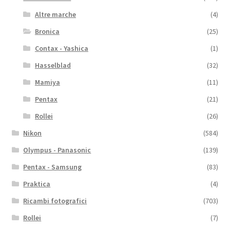
Altre marche
(4)
Bronica
(25)
Contax - Yashica
(1)
Hasselblad
(32)
Mamiya
(11)
Pentax
(21)
Rollei
(26)
Nikon
(584)
Olympus - Panasonic
(139)
Pentax - Samsung
(83)
Praktica
(4)
Ricambi fotografici
(703)
Rollei
(7)