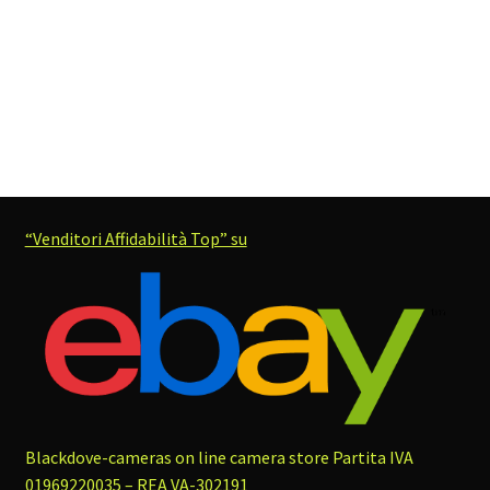
“Venditori Affidabilità Top” su
Blackdove-cameras on line camera store
Partita IVA
01969220035 – REA VA-302191