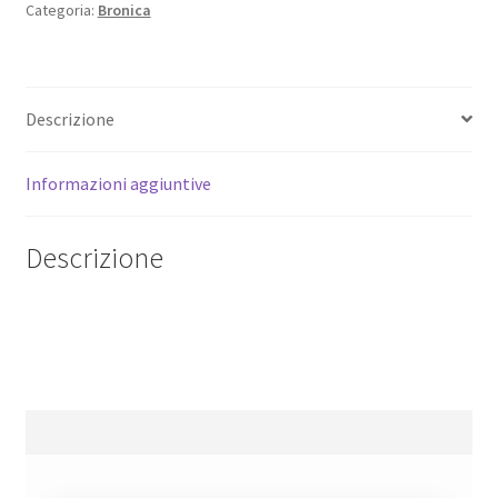
Categoria:
Bronica
220
originale
con
volet
Descrizione
e
film
Informazioni aggiuntive
holder
quantità
Descrizione