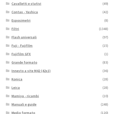
Cavalletti e stativi
(49)
Contax - Yashica
(42)
Esposimetri
(8)
Filtri
(1348)
Flash universali
(97)
Fuji - Fujifilm
(15)
Fujifilm GFX
(1)
Grande formato
(83)
Innesto a vite M42 (42x1)
(36)
Konica
(28)
Leica
(28)
Mamiya - ricambi
(10)
Manuali e guide
(248)
Medio formato
(120)