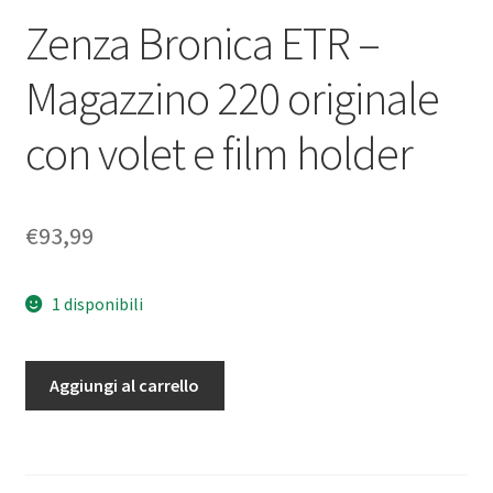
Zenza Bronica ETR –
Magazzino 220 originale
con volet e film holder
€
93,99
1 disponibili
Zenza
Aggiungi al carrello
Bronica
ETR
–
Magazzino