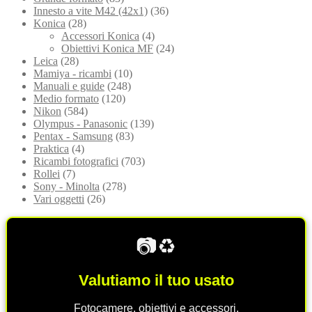
Innesto a vite M42 (42x1)
(36)
Konica
(28)
Accessori Konica
(4)
Obiettivi Konica MF
(24)
Leica
(28)
Mamiya - ricambi
(10)
Manuali e guide
(248)
Medio formato
(120)
Nikon
(584)
Olympus - Panasonic
(139)
Pentax - Samsung
(83)
Praktica
(4)
Ricambi fotografici
(703)
Rollei
(7)
Sony - Minolta
(278)
Vari oggetti
(26)
📷♻️
Valutiamo il tuo usato
Fotocamere, obiettivi e accessori.