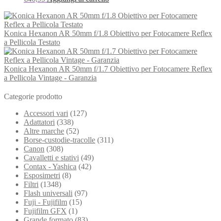
Konica Hexanon AR 50mm f/1.8 Obiettivo per Fotocamere Reflex
a Pellicola Testato
Konica Hexanon AR 50mm f/1.7 Obiettivo per Fotocamere Reflex
a Pellicola Vintage - Garanzia
Categorie prodotto
Accessori vari
(127)
Adattatori
(338)
Altre marche
(52)
Borse-custodie-tracolle
(311)
Canon
(308)
Cavalletti e stativi
(49)
Contax - Yashica
(42)
Esposimetri
(8)
Filtri
(1348)
Flash universali
(97)
Fuji - Fujifilm
(15)
Fujifilm GFX
(1)
Grande formato
(83)