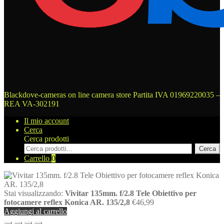
Blackdove-cameras on line camera store
Partita IVA 01969220035 –
REA VA-302191
Il mio account
Cerca
Cerca prodotti
Cerca
Carrello
0
Stai visualizzando:
Vivitar 135mm. f/2.8 Tele Obiettivo per
fotocamere reflex Konica AR. 135/2,8
€
46,99
Aggiungi al carrello