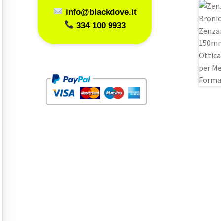
info@blackdove.it
334 100 9933