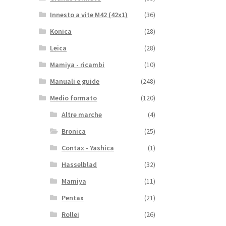
Innesto a vite M42 (42x1)
(36)
Konica
(28)
Leica
(28)
Mamiya - ricambi
(10)
Manuali e guide
(248)
Medio formato
(120)
Altre marche
(4)
Bronica
(25)
Contax - Yashica
(1)
Hasselblad
(32)
Mamiya
(11)
Pentax
(21)
Rollei
(26)