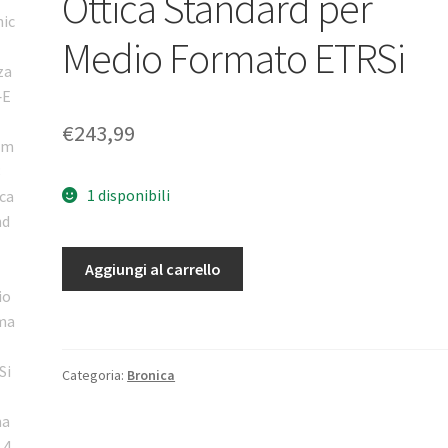
Ottica Standard per
Medio Formato ETRSi
€
243,99
1 disponibili
Zenza
Aggiungi al carrello
Bronica
Zenzanon‑E
II
75mm
Categoria:
Bronica
f/2.8
Ottica
Standard