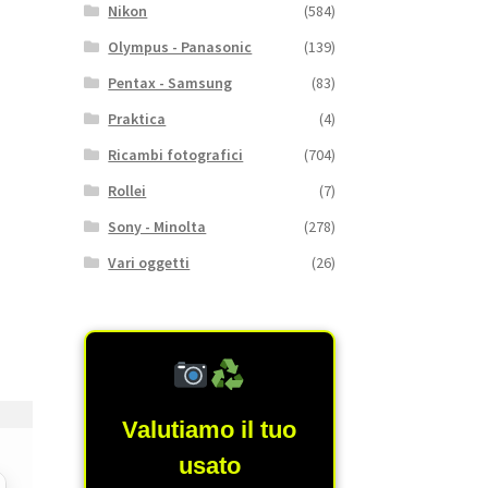
Nikon
(584)
Olympus - Panasonic
(139)
Pentax - Samsung
(83)
Praktica
(4)
Ricambi fotografici
(704)
Rollei
(7)
Sony - Minolta
(278)
Vari oggetti
(26)
Valutiamo il tuo
usato