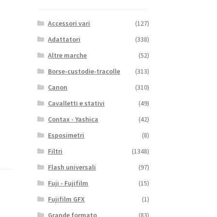
Accessori vari
(127)
Adattatori
(338)
Altre marche
(52)
Borse-custodie-tracolle
(313)
Canon
(310)
Cavalletti e stativi
(49)
Contax - Yashica
(42)
Esposimetri
(8)
Filtri
(1348)
Flash universali
(97)
Fuji - Fujifilm
(15)
Fujifilm GFX
(1)
Grande formato
(83)