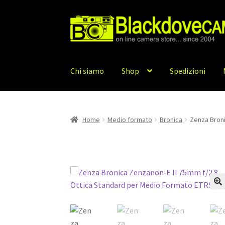
Vai
Vai
alla
al
navigazione
contenuto
Chi siamo
Shop
Spedizioni
Home
Medio formato
Bronica
Zenza Broni